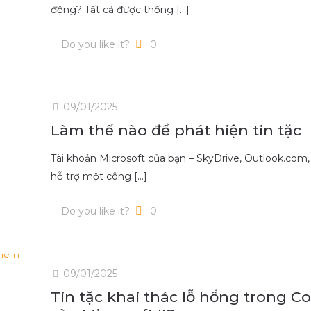
động? Tất cả được thống
[…]
Do you like it?
0
09/01/2025
Làm thế nào để phát hiện tin tặc
Tài khoản Microsoft của bạn – SkyDrive, Outlook.com,
hỗ trợ một công
[…]
Do you like it?
0
09/01/2025
Tin tặc khai thác lỗ hổng trong C