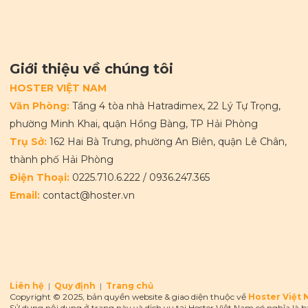
Giới thiệu về chúng tôi
HOSTER VIỆT NAM
Văn Phòng:
Tầng 4 tòa nhà Hatradimex, 22 Lý Tự Trọng,
phường Minh Khai, quận Hồng Bàng, TP Hải Phòng
Trụ Sở:
162 Hai Bà Trưng, phường An Biên, quận Lê Chân,
thành phố Hải Phòng
Điện Thoại:
0225.710.6.222
/
0936.247.365
Email:
contact@hoster.vn
Liên hệ
|
Quy định
|
Trang chủ
Copyright © 2025, bản quyền website & giao diện thuộc về
Hoster Việt
Sử dụng nội dung ở trang này và dịch vụ tại Hoster Việt Nam có nghĩa là 