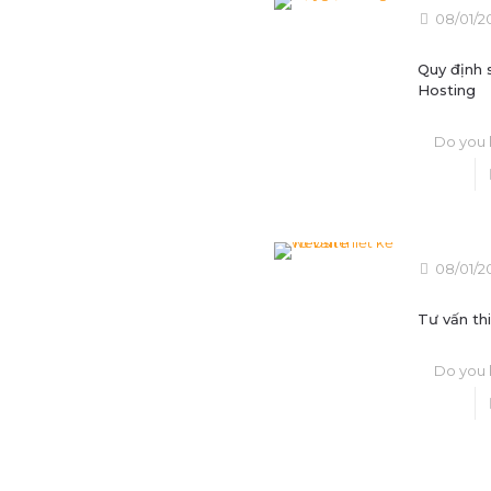
08/01/2
Quy định 
Hosting
Do you l
08/01/2
Tư vấn th
Do you l