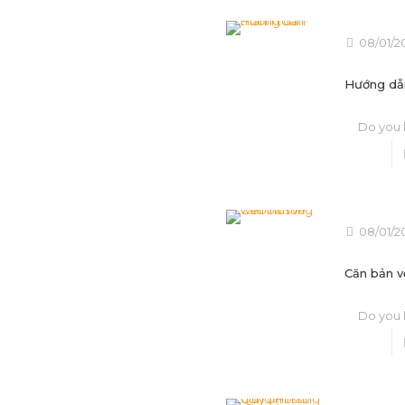
08/01/2
Hướng dẫ
Do you l
08/01/2
Căn bản v
Do you l