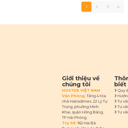
1
2
3
4
Giới thiệu về
Thôn
chúng tôi
biết
HOSTER VIỆT NAM
Quy đ
Văn Phòng:
Tầng 4 tòa
Hướng
nhà Hatradimex, 22 Lý Tự
Tư vấ
Trọng, phường Minh
Tư vấ
Khai, quận Hồng Bàng,
Tư vấ
TP Hải Phòng
Trụ Sở:
162 Hai Bà