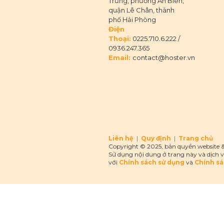
Trưng, phường An Biên,
quận Lê Chân, thành
phố Hải Phòng
Điện
Thoại:
0225.710.6.222
/
0936.247.365
Email:
contact@hoster.vn
Liên hệ
|
Quy định
|
Trang chủ
Copyright © 2025, bản quyền website &
Sử dụng nội dung ở trang này và dịch v
với
Chính sách sử dụng
và
Chính sá