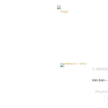
H
08/01/2
Văn bản –
Do you l