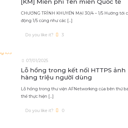
[KM] Miễn phí Tên miền Quốc tế
CHƯƠNG TRÌNH KHUYẾN MẠI 30/4 – 1/5 Hướng tới ch
động 1/5 cũng như các
[…]
Do you like it?
3
07/01/2025
Lỗ hổng trong kết nối HTTPS ảnh 
hàng triệu người dùng
Lỗ hổng trong thư viện AFNetworking của bên thứ ba
thể thực hiện
[…]
Do you like it?
0