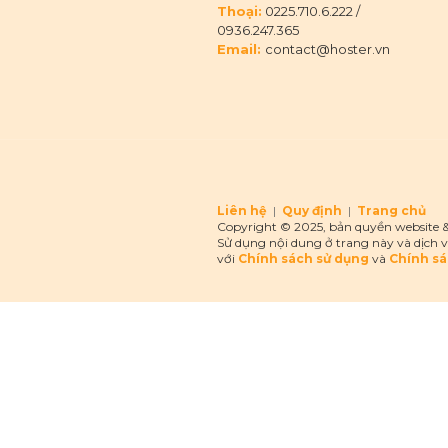
Thoại:
0225.710.6.222
/
0936.247.365
Email:
contact@hoster.vn
Liên hệ
|
Quy định
|
Trang chủ
Copyright © 2025, bản quyền website &
Sử dụng nội dung ở trang này và dịch v
với
Chính sách sử dụng
và
Chính sá