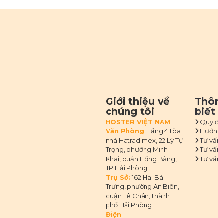
Giới thiệu về
Thôn
chúng tôi
biết
HOSTER VIỆT NAM
Quy đ
Văn Phòng:
Tầng 4 tòa
Hướng
nhà Hatradimex, 22 Lý Tự
Tư vấ
Trọng, phường Minh
Tư vấ
Khai, quận Hồng Bàng,
Tư vấ
TP Hải Phòng
Trụ Sở:
162 Hai Bà
Trưng, phường An Biên,
quận Lê Chân, thành
phố Hải Phòng
Điện