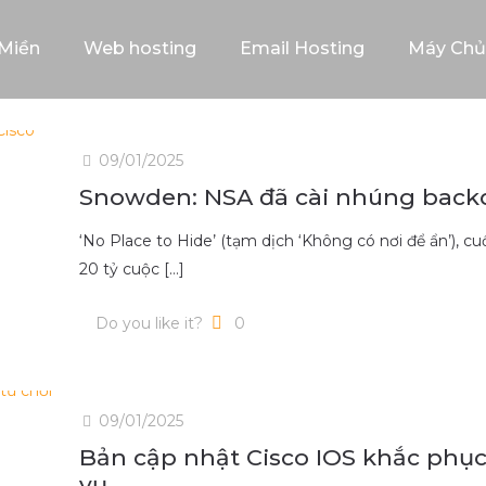
Miền
Web hosting
Email Hosting
Máy Chủ
09/01/2025
Snowden: NSA đã cài nhúng back
‘No Place to Hide’ (tạm dịch ‘Không có nơi để ẩn’), 
20 tỷ cuộc
[…]
Do you like it?
0
09/01/2025
Bản cập nhật Cisco IOS khắc phục 
vụ